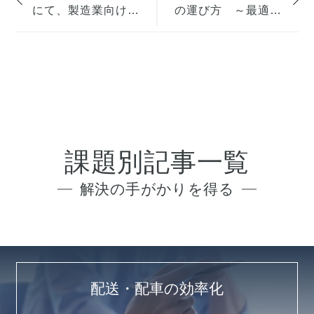
にて、製造業向け物
の運び方 ～最適な
流課題の解決支援の
配車･積み付けと生
記事を掲載いただき
産･物流の連携～『ス
ました
マート物流 Webinar
Week』6月8日(木)講
演
課題別記事一覧
解決の手がかりを得る
配送・配車の効率化